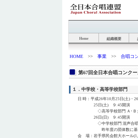
Home
組織概要
HOME
>>
事業
>>
合唱コ
第67回全日本合唱コンク
１．中学校・高等学校部門
日 時：平成26年10月25日(土)・26
25日(土) ９:45開演
◇高等学校部門 Ａ･Ｂグ
26日(日) ９:45開演
◇中学校部門 混声合唱の部
昨年度の団体数に基づき
会 場：岩手県民会館大ホール(1,9