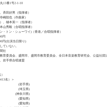
1号2-1-10
、斉田好男（指揮者）
陸也（作曲家）
樋本英一（指揮者）
秀毅（合唱指揮者）
レオン・トン・シューワイ)（香港／合唱指揮者）
0円
円(出演当日限り)
ていない。
聞社
育委員会、盛岡市、盛岡市教育委員会、全日本音楽教育研究会、公益社団法
、岩手県合唱連盟
名）
413名）＞
音楽部 (岩手県)
部 (埼玉県)
 (神奈川県)
 (愛知県)
団 (愛知県)