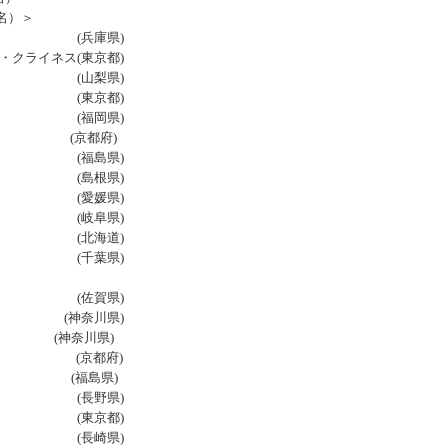
名）＞
ブ (兵庫県)
ライネス(東京都)
 (山梨県)
ブ (東京都)
(福岡県)
r (京都府)
 (福島県)
 (島根県)
(愛媛県)
ラブ (岐阜県)
 (北海道)
ブ (千葉県)
ユ (佐賀県)
 (神奈川県)
e (神奈川県)
 (京都府)
mps (福島県)
長野県)
 (東京都)
ーズ (長崎県)