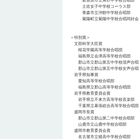
新居浜市立角野中学校合唱
土佐女子中学校コーラス
青森市立沖館中学校合唱
菊陽町立菊陽中学校合唱同
＜特別賞＞
文部科学大臣賞
桜花学園高等学校合唱
福島県立会津高等学校合唱
郡山市立郡山第五中学校混声合
郡山市立郡山第五中学校女声合
岩手県知事賞
愛知高等学校合唱部
福島県立郡山高等学校合唱
岩手県教育委員会賞
岩手県立不来方高等学校音
千葉県立幕張総合高等学校合
盛岡市長賞
郡山市立郡山第二中学校合
山鹿市立山鹿中学校合唱
盛岡市教育委員会賞
名古屋市立猪高中学校合唱