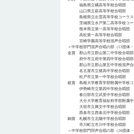
福島県立橘高等学校合唱
山口県立萩高等学校合唱
島根県立出雲高等学校コーラ
茨城県立水戸第二高等学校コー
熊本県立第一高等学校合唱
高松第一高等学校合唱
宮崎学園高等学校混声合唱
＜中学校部門混声合唱の部（13団体・
金賞 郡山市立郡山第二中学校
府中市立府中第四中学校合
郡山市立郡山第五中学校混声合
名古屋市立猪高中学校合唱
松戸市立第一中学校合唱
銀賞 島根大学教育学部附属中学校コ
伊勢崎市立第四中学校合唱
春日部市立武里中学校合唱
大分大学教育福祉科学部附属中学校
大垣市立興文中学校合唱
西条市立西条北中学校合唱
銅賞 札幌市立北陽中学校合
市川町立市川中学校合唱
＜中学校部門同声合唱の部（26団体・1