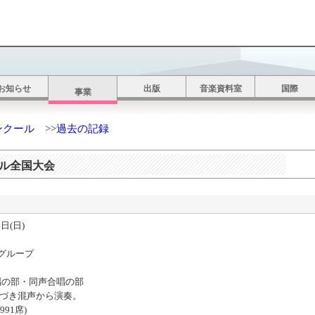
お知らせ
出版
音楽資料室
国際
事業
ンクール
>>
過去の記録
ール全国大会
日(日)
ループ
・同声合唱の部
混声から演奏。
91席)