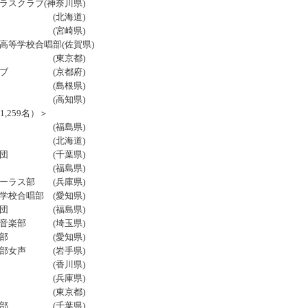
ラスクラブ(神奈川県)
唱部 (北海道)
団 (宮崎県)
学校合唱部(佐賀県)
唱部 (東京都)
ラブ (京都府)
唱部 (島根県)
部 (高知県)
,259名）＞
唱団 (福島県)
唱部 (北海道)
唱団 (千葉県)
団 (福島県)
ラス部 (兵庫県)
合唱部 (愛知県)
唱団 (福島県)
校音楽部 (埼玉県)
ス部 (愛知県)
部女声 (岩手県)
部 (香川県)
部 (兵庫県)
唱部 (東京都)
合唱部 (千葉県)