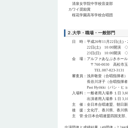
清泉女学院中学校音楽部
カワイ奨励賞
桜花学園高等学校合唱
２.大学・職場・一般部門
日 時：平成26年11月22日(土)・2
22日(土) 10:00開演 ◇
23日(日) 10:00開演 ◇
会 場：アルファあなぶきホール（香
〒760-0030 高松市玉藻町
TEL.087-823-3131
審査員：浅井敬壹（合唱指揮者）、
長谷川冴子（合唱指揮者）、樋
Pasi Hyökki（パシ・ヒョ
入場料：一般者用入場券 １日 3,60
出演者用入場券 １日 3,100
主 催：全日本合唱連盟、朝日新
後 援：文化庁、香川県、香川県教
主 管:全日本合唱連盟四国支部、
出演団体と成績結果（49団体・2,244