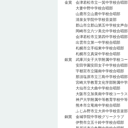
金賞 会津若松市立一箕中学校
大妻中野中学校合唱部
山鹿市立山鹿中学校合唱
清泉女学院中学校音楽部
郡山市立郡山第五中学校女声合
岡崎市立六ツ美北中学校合
会津若松市立第四中学校合
出雲市立第一中学校合唱
札幌市立手稲東中学校合唱
札幌市立真栄中学校合唱
銀賞 武庫川女子大学附属中学校コ
安田学園安田女子中学校合
宇都宮市立陽南中学校合唱
那須塩原市立三島中学校合
宮崎大学教育文化学部附属中学校
大仙市立大曲中学校合唱
大阪市立加美南中学校コーラ
神戸大学附属中等教育学校中等部コ
熊本市立竜南中学校合唱
ふじみ野市立大井中学校音
銅賞 金城学院中学校グリーク
伊勢市立五十鈴中学校合唱