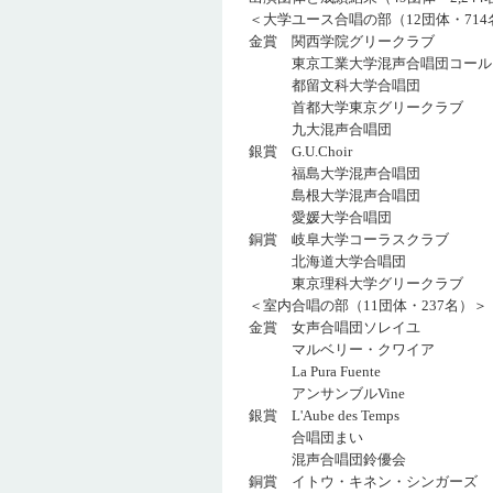
＜大学ユース合唱の部（12団体・714
金賞 関西学院グリークラ
東京工業大学混声合唱団コール・ク
都留文科大学合唱団
首都大学東京グリークラ
九大混声合唱団 
銀賞 G.U.Choi
福島大学混声合唱団
島根大学混声合唱団
愛媛大学合唱団 
銅賞 岐阜大学コーラスク
北海道大学合唱団
東京理科大学グリークラ
＜室内合唱の部（11団体・237名）＞
金賞 女声合唱団ソレイ
マルベリー・クワイア
La Pura Fuent
アンサンブルVine
銀賞 L'Aube des Te
合唱団まい (
混声合唱団鈴優会
銅賞 イトウ・キネン・シンガ