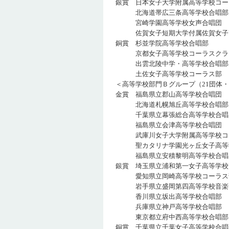
銀賞 日本女子大学附属高等学校コー
北海道帯広三条高等学校合
宮崎学園高等学校女声合唱
佐賀女子短期大学付属佐賀女子高等
銅賞 杉並学院高等学校合
京都女子高等学校コーラスク
出雲北陵中学・高等学校合
土佐女子高等学校コーラス
＜高等学校部門Ｂグループ（21団体・1
金賞 福島県立郡山高等学校合
北海道札幌旭丘高等学校合
千葉県立幕張総合高等学校合
福島県立会津高等学校合唱
武庫川女子大学附属高等学校コー
聖カタリナ学園光ヶ丘女子高等学校
福島県立安積黎明高等学校合
銀賞 埼玉県立浦和第一女子高等学
愛知県立岡崎高等学校コーラ
岩手県立盛岡第四高等学校音楽
香川県立坂出高等学校合唱
兵庫県立神戸高等学校合唱
東京都立府中西高等学校合
銅賞 千葉県立千葉女子高等学校