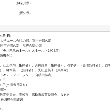
 (神奈川県)
団 (愛知県)
3日(日)
大学ユース合唱の部、室内合唱の部
同声合唱の部、混声合唱の部
川県県民ホール）大ホール（2,001席)
9-10
江上孝則（指揮者）、斉田好男（指揮者）、清水敬一（合唱指揮者）、西
本英一（指揮者）、丸山恵美子（声楽家）
ッキ）（フィンランド／合唱指揮者）
0円
円(出演当日限り)
聞社
育委員会、高松市、高松市教育委員会、ＮＨＫ
香川県合唱連盟
名）