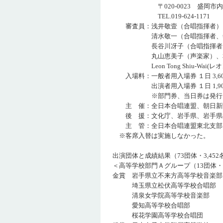
〒020-0023 盛岡市内丸13番
TEL.019-624-1171
審査員：浅井敬壹（合唱指揮者）
清水敬一（合唱指揮者、寺嶋
長谷川冴子（合唱指揮者）、
丸山恵美子（声楽家）、本山
Leon Tong Shiu-Wai(
入場料：一般者用入場券 １日 3,60
出演者用入場券 １日 1,900
※部門券、当日券は発行し
主 催：全日本合唱連盟、朝日新
後 援：文化庁、岩手県、岩手県教
主 管：全日本合唱連盟東北支部
※客席入替は実施しなかった。
出演団体と成績結果（73団体・3,452
＜高等学校部門Ａグループ（13団体・
金賞 岩手県立不来方高等学校
埼玉県立松伏高等学校合唱
清泉女学院高等学校音楽部
愛知高等学校合唱部
桜花学園高等学校合唱