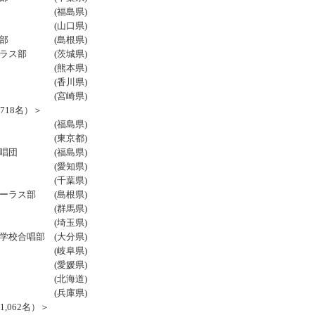
団 (福島県)
部 (山口県)
ス部 (島根県)
ラス部 (茨城県)
団 (熊本県)
部 (香川県)
団 (宮崎県)
718名）＞
合唱部 (福島県)
唱部 (東京都)
唱団 (福島県)
部 (愛知県)
部 (千葉県)
ーラス部 (島根県)
団 (群馬県)
部 (埼玉県)
合唱部 (大分県)
部 (岐阜県)
部 (愛媛県)
唱部 (北海道)
部 (兵庫県)
,062名）＞