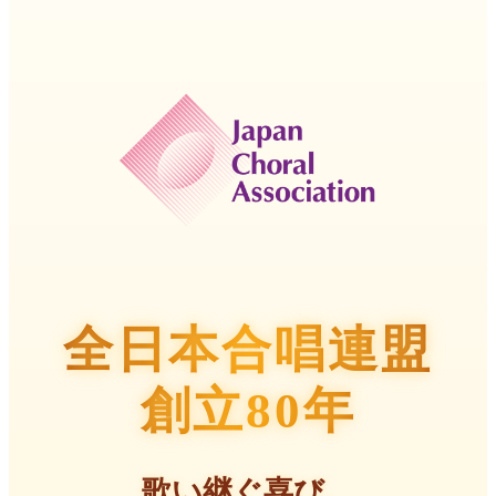
全日本合唱連盟
創立80年
歌い継ぐ喜び、