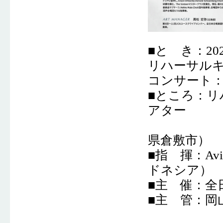
■と き：20
リハーサルキ
コンサート：
■ところ
：リ
アター
コンサー
県倉敷市）
■指 揮：Av
ドネシア）
■主 催：全
■主 管：岡