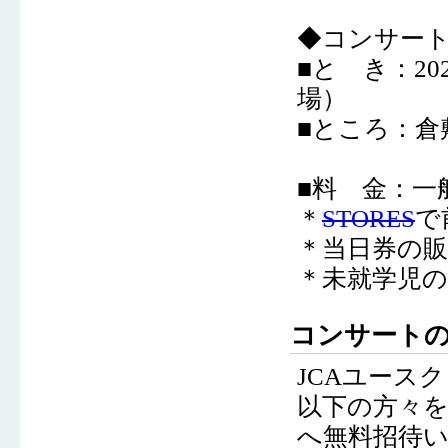
◆コンサー
■と き：202
場）
■ところ
：倉
岡山
■料 金：一般
＊
STORES
で
＊当日券の販
＊未就学児
コンサートの
JCAユース
以下の方々を
へ無料招待