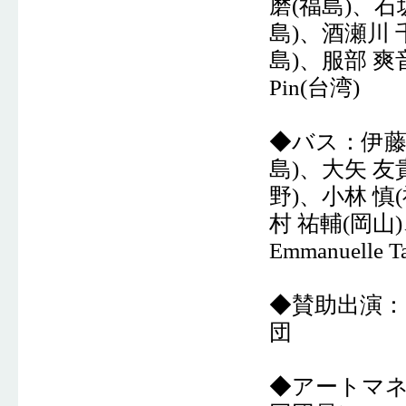
磨(福島)、石
島)、酒瀬川 
島)、服部 爽音
Pin(台湾)
◆バス：伊藤 
島)、大矢 友
野)、小林 慎
村 祐輔(岡山)、
Emmanuell
◆賛助出演：
団
◆アートマネ