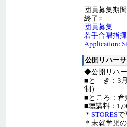
団員募集期間：
終了=
団員募集
若手合唱指
Application: S
公開リハー
◆公開リハ
■と き：3月
制）
■ところ：倉
■聴講料：1,0
＊
STORES
で
＊未就学児